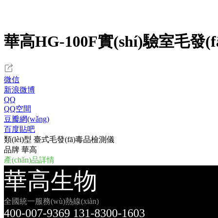
華高HG-100F實(shí)驗室毛發
微信
新浪微博
QQ
QQ空間
豆瓣網(wǎng)
百度貼吧
類(lèi)型
臺式毛發(fā)毒品檢測儀
品牌
華高
產(chǎn)品詳情
華高生物
全國統一服務(wù)熱線(xiàn)
400-007-9369
131-8300-1603