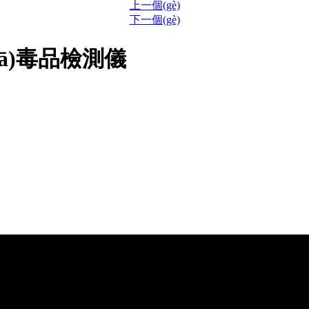
上一個(gè)
下一個(gè)
(fā)毒品檢測儀