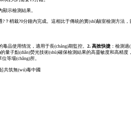
內顯示檢測結果。
程通?？梢栽?0分鐘內完成。這相比于傳統的實(shí)驗室檢測方法
品使用情況，適用于長(cháng)期監控。
2. 高效快捷
：檢測過(g
的量子點(diǎn)熒光技術(shù)確保檢測結果的高靈敏度和高精度
等場(chǎng)所。
一起共筑無(wú)毒中國