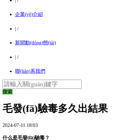
|
/
企業(yè)介紹
|
/
新聞動(dòng)態(tài)
|
/
聯(lián)系我們
搜索
毛發(fā)驗毒多久出結果
2024-07-11 18:03
什么是毛發(fā)驗毒？