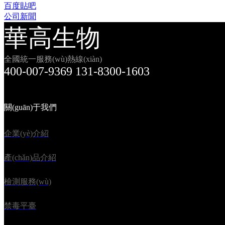
百度貼吧
公司新聞
華高生物
全國統一服務(wù)熱線(xiàn)
400-007-9369
131-8300-1603
關(guān)于我們
企業(yè)介紹
產(chǎn)品介紹
檢測服務(wù)
禁毒平臺