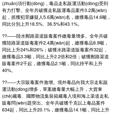
(zhuān)項行動(dòng)，毒品走私販運活動(dòng)受到
有力打擊。全年共破獲走私販運毒品案件3.2萬(wàn)
起，抓獲犯罪嫌疑人5.6萬(wàn)名，繳獲毒品14.6噸，
同比分別上升18.5%、36.5%和43.1%。
??——陸水郵路渠道販毒案件繳毒量增多。全年共破
獲陸路渠道販毒案件2.4萬(wàn)起，繳獲毒品8.9噸，
同比上升24%和26%；破獲水路渠道販毒案件32起，
繳獲毒品3.3噸，同比上升2.2倍和2倍；破獲郵路渠道
販毒案件2千起，繳獲毒品2.1噸，同比持平和上升
40%。
??——大宗販毒案件激增。境外毒品向我大宗走私販
運活動(dòng)增多，單案繳毒量大幅上升，大貨車
(chē)藏毒、國際物流集裝箱藏毒入境和海上渠道走私
販毒問(wèn)題突出。全年共破獲千克以上毒品案件
634起，同比上升20.1%，繳獲毒品14.1噸，同比上升