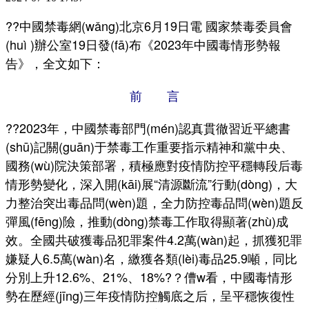
??中國禁毒網(wǎng)北京6月19日電 國家禁毒委員會
(huì )辦公室19日發(fā)布《2023年中國毒情形勢報
告》，全文如下：
前 言
??2023年，中國禁毒部門(mén)認真貫徹習近平總書
(shū)記關(guān)于禁毒工作重要指示精神和黨中央、
國務(wù)院決策部署，積極應對疫情防控平穩轉段后毒
情形勢變化，深入開(kāi)展“清源斷流”行動(dòng)，大
力整治突出毒品問(wèn)題，全力防控毒品問(wèn)題反
彈風(fēng)險，推動(dòng)禁毒工作取得顯著(zhù)成
效。全國共破獲毒品犯罪案件4.2萬(wàn)起，抓獲犯罪
嫌疑人6.5萬(wàn)名，繳獲各類(lèi)毒品25.9噸，同比
分別上升12.6%、21%、18%?？傮w看，中國毒情形
勢在歷經(jīng)三年疫情防控觸底之后，呈平穩恢復性