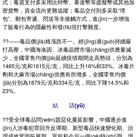
式；毒資支付多采用比特幣、泰達幣等虛擬幣或其他加
密貨幣，資金流向更難追蹤；毒品交付則多采取“埋
包”、郵包寄遞、閃送等非接觸方式，進(jìn)一步增強
了販毒行為的隱蔽性和發(fā)現打擊難度。
??——毒品價(jià)格漲跌不一。經(jīng)過(guò)持續嚴
打高壓，中國海洛因、冰毒晶體市場(chǎng)供應量減
少，全國零售均價(jià)延續疫情期間走高勢頭，分別為
1465元/克和1615元/克，同比上升16%和33%。冰毒片
劑和大麻市場(chǎng)供應有所增多，全國零售均價
(jià)分別為1879元/克和334元/克，同比下降14.5%和
23%。
結 語(yǔ)
??受全球毒品問(wèn)題惡化蔓延影響，中國逐步進
(jìn)入涉毒犯罪回升反彈期、新型毒品快速變化期、治
理成效鞏固拓展期。當前和今后一個(gè)時(shí)期，境