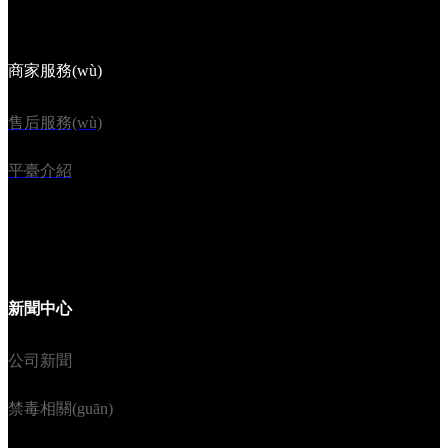
商家服務(wù)
售后服務(wù)
平臺介紹
新聞中心
公司新聞
禁毒相關(guān)