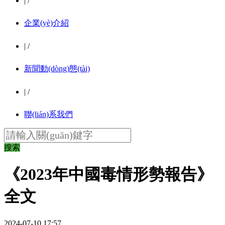
|
/
企業(yè)介紹
|
/
新聞動(dòng)態(tài)
|
/
聯(lián)系我們
搜索
《2023年中國毒情形勢報告》
全文
2024-07-10 17:57