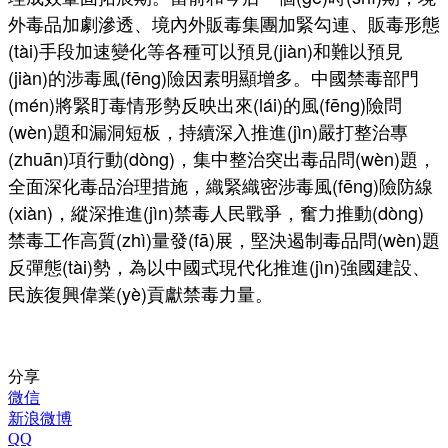
外毒品加劇滲透、境內外販毒集團加緊勾連、販毒形態
(tài)手段加速變化等各種可以預見(jiàn)和難以預見
(jiàn)的涉毒風(fēng)險因素明顯增多。中國禁毒部門
(mén)將緊盯毒情形勢反映出來(lái)的風(fēng)險問
(wèn)題和漏洞短板，持續深入推進(jìn)嚴打整治專
(zhuān)項行動(dòng)，集中整治突出毒品問(wèn)題，
全面深化毒品治理措施，織緊織密涉毒風(fēng)險防線
(xiàn)，縱深推進(jìn)禁毒人民戰爭，奮力推動(dòng)
禁毒工作高質(zhì)量發(fā)展，堅決遏制毒品問(wèn)題
反彈態(tài)勢，為以中國式現代化推進(jìn)強國建設、
民族復興偉業(yè)貢獻禁毒力量。
分享
微信
新浪微博
QQ