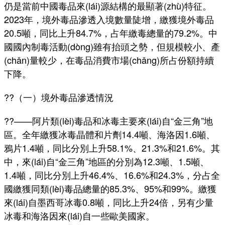
仍是當前中國毒品來(lái)源結構的最顯著(zhù)特征。
2023年，境外毒品滲透入境數量陡增，繳獲境外毒品
20.5噸，同比上升84.7%，占年繳毒總量的79.2%。中
國國內制毒活動(dòng)雖有抬頭之勢，但規模較小、產
(chǎn)量較少，在毒品消費市場(chǎng)所占份額持續
下降。
??（一）境外毒品滲透情況
??——阿片類(lèi)毒品和冰毒主要來(lái)自“金三角”地
區。全年繳獲冰毒晶體和片劑14.4噸、海洛因1.6噸、
鴉片1.4噸，同比分別上升58.1%、21.3%和21.6%。其
中，來(lái)自“金三角”地區的分別為12.3噸、1.5噸、
1.4噸，同比分別上升46.4%、16.6%和24.3%，分占全
國繳獲同類(lèi)毒品總量的85.3%、95%和99%。繳獲
來(lái)自墨西哥冰毒0.8噸，同比上升24倍，另有少量
冰毒和海洛因來(lái)自一些歐美國家。