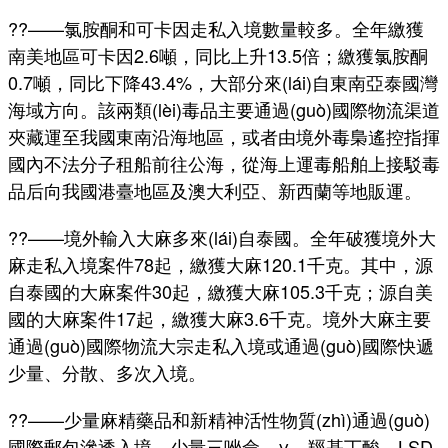
??——氯胺酮和可卡因走私入境數量較多。全年繳獲
南美地區可卡因2.6噸，同比上升13.5倍；繳獲氯胺酮
0.7噸，同比下降43.4%，大部分來(lái)自東南亞泰國灣
海域方向。該兩類(lèi)毒品主要通過(guò)國際物流渠道
夾藏運至我國東南沿海地區，或者由境外毒梟遙控指揮
國內不法分子租船前往公海，從海上運毒船舶上接駁毒
品后向我國港臺地區及澳大利亞、新西蘭等地販運。
??——境外輸入大麻多來(lái)自泰國。全年破獲境外大
麻走私入境案件78起，繳獲大麻120.1千克。其中，源
自泰國的大麻案件30起，繳獲大麻105.3千克；源自美
國的大麻案件17起，繳獲大麻3.6千克。境外大麻主要
通過(guò)國際物流大宗走私入境或通過(guò)國際快遞
少量、分散、多次入境。
??——少量麻精藥品和新精神活性物質(zhì)通過(guò)
國際郵包滲透入境。少量三唑侖、γ—羥基丁酸、LSD