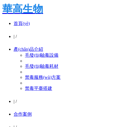
華高生物
首頁(yè)
|
/
產(chǎn)品介紹
毛發(fā)驗毒設備
毛發(fā)驗毒耗材
禁毒服務(wù)方案
禁毒平臺搭建
|
/
合作案例